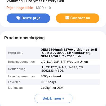
2500mah Li Polymer Battery Cell
Prijs：negotiable
MOQ：10
Beste prijs
Contact nu
Productomschrijving
OEM 2500mah 32700 Lithiumbatterij
Hoog licht
,
,
OEM 3.7v 32700 Lithiumbatterij
,
OEM 18650 3
7 v 2500mah
Betalingscondities
L/C, D/A, D/P, T/T, Western Union
UL, CE, FCC, RoHS, Un38.3, CB,
Certificering
IEC62133, MSDS
Levering vermogen
8000pcs/week
Levertijd
10~15days
Merknaam
Coslight or OEM
Bekijk meer