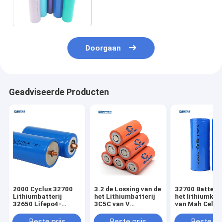
2500mah Li Polymer Battery
Cell
Doorgaan
Geadviseerde Producten
2000 Cyclus 32700
3.2 de Lossing van de
32700 Batterij
Lithiumbatterij
het Lithiumbatterij
het lithiumknu
32650 Lifepo4-
3C5C van V
van Mah Cells
Batterij 6000Mah 3,2
4000mAH LiFePo4
Lithium Ion 3.
V
32700 voor rv-Stuk
Beste prijs
Beste prijs
Beste pri