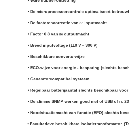
• Ware dubbel-omzetting
• De microprocessorcontrole optimaliseert
betrouw
• De factorencorrectie van
input
macht
de
• Factor 0,8 van
output
macht
de
• Breed
input
voltage
(110
V
–
300
V)
• Beschikbare convertor
wijze
• ECO-wijze voor energie - besparing (slechts besc
• Generator
compatibel systeem
• Regelbaar batterijaantal slechts beschikbaar vo
• De slimme SNMP-werken goed met of USB of rs-2
• Noodsituatie
macht
van
functie
(EPO)
slechts
besc
•
Facultatieve beschikbare isolatietransformator. (T