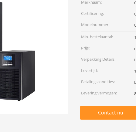
Merknaam:
C
Certificering:
Modelnummer:
Min. bestelaantal:
Prijs:
Verpakking Details:
Levertijd:
Betalingscondities:
Levering vermogen:
Contact nu