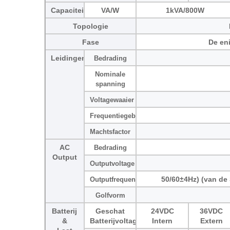
Capaciteit
VA/W
1kVA/800W
Topologie
Fase
De en
Leidingeninput
Bedrading
Nominale
spanning
Voltagewaaier
Frequentiegebied
Machtsfactor
AC
Bedrading
Output
Outputvoltage
50/60±4Hz) (van de
Outputfrequentie
Golfvorm
Batterij
Geschat
24VDC
36VDC
&
Batterijvoltage
Intern
Extern