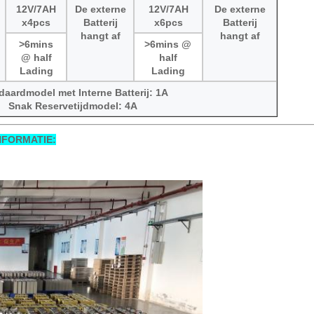
12V/7AH
De externe
12V/7AH
De externe
x4pcs
Batterij
x6pcs
Batterij
hangt af
hangt af
>6mins
>6mins @
@ half
half
Lading
Lading
daardmodel met Interne Batterij: 1A
Snak Reservetijdmodel: 4A
NFORMATIE: