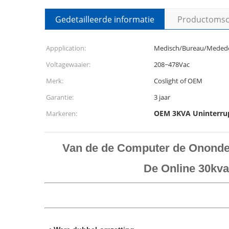
Gedetailleerde informatie
Productomsch
Appplication:
Medisch/Bureau/Medede
Voltagewaaier:
208~478Vac
Merk:
Coslight of OEM
Garantie:
3 jaar
OEM 3KVA Uninterru
Markeren:
Van de de Computer de Ononde
De Online 30kv