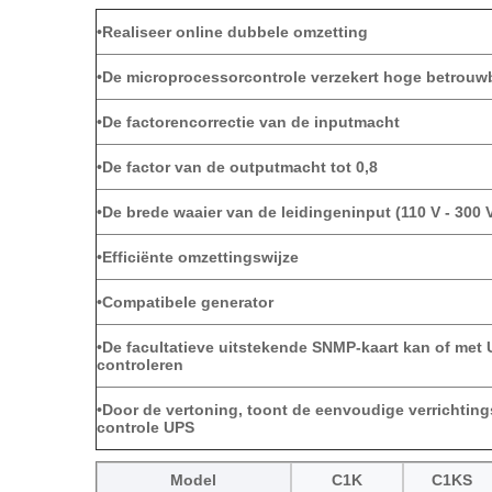
•Realiseer online dubbele omzetting
•De microprocessorcontrole verzekert hoge betrouw
•De factorencorrectie van de inputmacht
•De factor van de outputmacht tot 0,8
•De brede waaier van de leidingeninput (110 V - 300 
•Efficiënte omzettingswijze
•Compatibele generator
•De facultatieve uitstekende SNMP-kaart kan of met
controleren
•Door de vertoning, toont de eenvoudige verrichtings
controle UPS
Model
C1K
C1KS