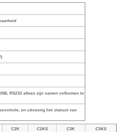
baarheid
V)
 USB, RS232 alleen zijn samen volkomen te
controle, en uitvoerig het statuut van
C2K
C2KS
C3K
C3KS