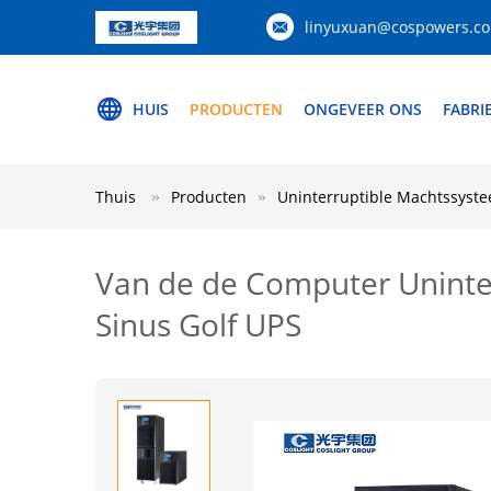
linyuxuan@cospowers.c
HUIS
PRODUCTEN
ONGEVEER ONS
FABRI
Thuis
Producten
Uninterruptible Machtssyst
Van de de Computer Uninte
Sinus Golf UPS