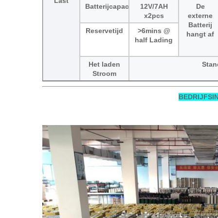
Last
Batterijcapaciteit
12V/7AH
De
x2pcs
externe
Batterij
Reservetijd
>
6mins @
hangt af
half Lading
Het laden
Stan
Stroom
BEDRIJFSI