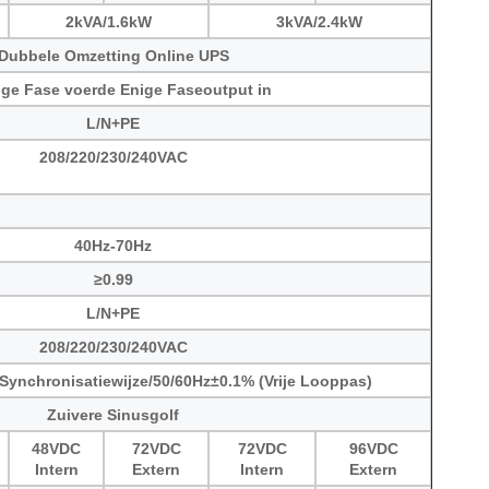
2kVA/1.6kW
3kVA/2.4kW
Dubbele Omzetting Online UPS
ige Fase voerde Enige Faseoutput in
L/N+PE
208/220/230/240VAC
40Hz-70Hz
≥0.99
L/N+PE
208/220/230/240VAC
 Synchronisatiewijze/50/60Hz±0.1% (Vrije Looppas)
Zuivere Sinusgolf
48VDC
72VDC
72VDC
96VDC
Intern
Extern
Intern
Extern