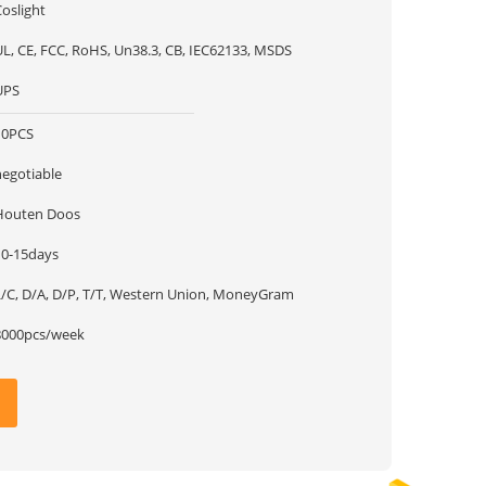
oslight
UL, CE, FCC, RoHS, Un38.3, CB, IEC62133, MSDS
UPS
10PCS
negotiable
Houten Doos
10-15days
L/C, D/A, D/P, T/T, Western Union, MoneyGram
8000pcs/week