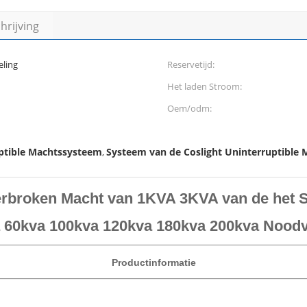
rijving
ling
Reservetijd:
Het laden Stroom:
Oem/odm:
ptible Machtssysteem
Systeem van de Coslight Uninterruptible 
,
rbroken Macht van 1KVA 3KVA van de het S
a 60kva 100kva 120kva 180kva 200kva Nood
Productinformatie