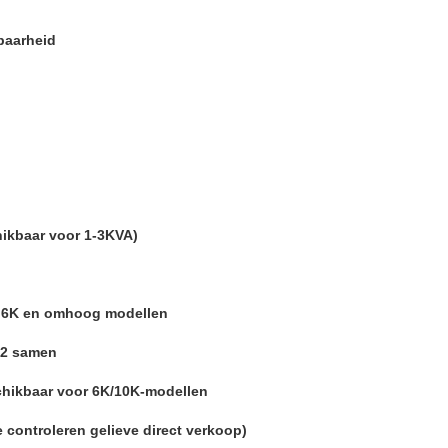
baarheid
hikbaar voor
1-3KVA)
or 6K en omhoog
modellen
32
samen
hikbaar
voor
6K/10K-
modellen
e controleren
gelieve
direct
verkoop
)