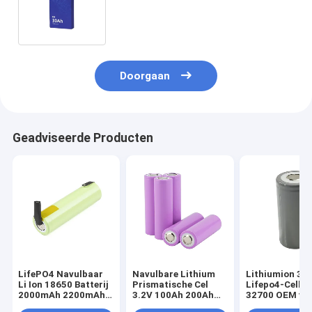
zonnestelsellithium Lifepo4 de
Diepe Verschillende Types
Doorgaan
Geadviseerde Producten
LifePO4 Navulbaar
Navulbare Lithium
Lithiumion 32
Li Ion 18650 Batterij
Prismatische Cel
Lifepo4-Celbat
2000mAh 2200mAh
3.2V 100Ah 200Ah
32700 OEM va
2500mAh
280Ah 310Ah
6000mAh 3.2V