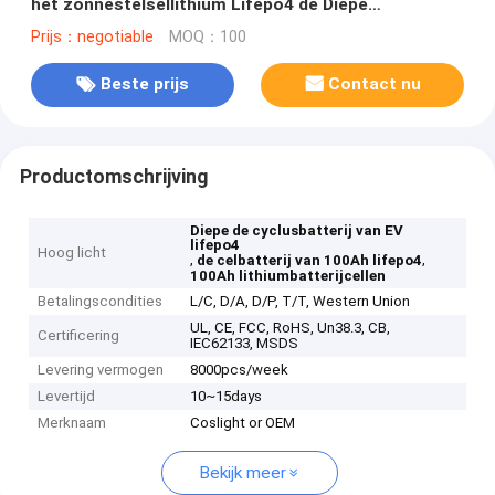
het zonnestelsellithium Lifepo4 de Diepe
Verschillende Types
Prijs：negotiable
MOQ：100
Beste prijs
Contact nu
Productomschrijving
Diepe de cyclusbatterij van EV
lifepo4
Hoog licht
,
,
de celbatterij van 100Ah lifepo4
100Ah lithiumbatterijcellen
Betalingscondities
L/C, D/A, D/P, T/T, Western Union
UL, CE, FCC, RoHS, Un38.3, CB,
Certificering
IEC62133, MSDS
Levering vermogen
8000pcs/week
Levertijd
10~15days
Merknaam
Coslight or OEM
Bekijk meer