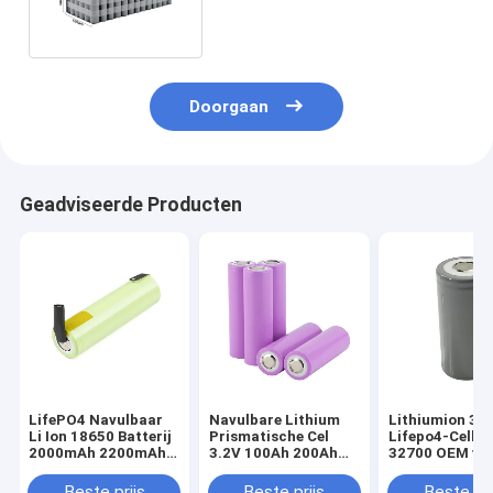
Batterijcellen het Lithiumion
Doorgaan
Geadviseerde Producten
LifePO4 Navulbaar
Navulbare Lithium
Lithiumion 32
Li Ion 18650 Batterij
Prismatische Cel
Lifepo4-Celbat
2000mAh 2200mAh
3.2V 100Ah 200Ah
32700 OEM va
2500mAh
280Ah 310Ah
6000mAh 3.2V
Beste prijs
Beste prijs
Beste pri