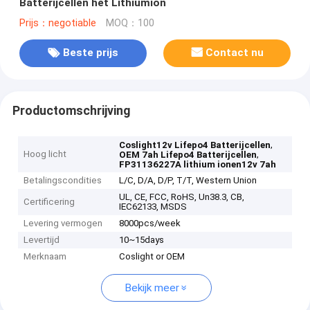
Batterijcellen het Lithiumion
Prijs：negotiable
MOQ：100
Beste prijs
Contact nu
Productomschrijving
,
Coslight12v Lifepo4 Batterijcellen
Hoog licht
,
OEM 7ah Lifepo4 Batterijcellen
FP31136227A lithium ionen12v 7ah
Betalingscondities
L/C, D/A, D/P, T/T, Western Union
UL, CE, FCC, RoHS, Un38.3, CB,
Certificering
IEC62133, MSDS
Levering vermogen
8000pcs/week
Levertijd
10~15days
Merknaam
Coslight or OEM
Bekijk meer