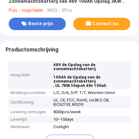
Zonnemachtsbatterij van 48V 100Ah Opslag 3KW
7KW
Prijs：negotiable
MOQ：5Pcs
Beste prijs
Contact nu
Productomschrijving
48V de Opslag van de
zonnemachtsbatterij
,
Hoog licht
100Ah de Opslag van de
zonnemachtsbatterij
,
UL 7KW lifepo4 48v 100ah
Betalingscondities
L/C, D/A, D/P, T/T, Western Union
UL, CE, FCC, RoHS, Un38.3, CB,
Certificering
IEC62133, MSDS
Levering vermogen
8000pcs/week
Levertijd
10~15days
Merknaam
Coslight