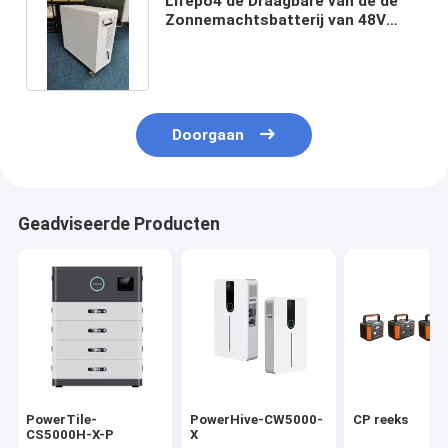
Lifepo4 de Draagbare van de de
Zonnemachtsbatterij van 48V
100Ah Opslag 3KW 7KW
Doorgaan
Geadviseerde Producten
PowerTile-
PowerHive-CW5000-
CP reeks
CS5000H-X-P
X